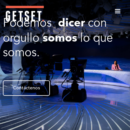
dicer
Podemos
con
somos
orgullo
lo que
somos.
Contáctenos