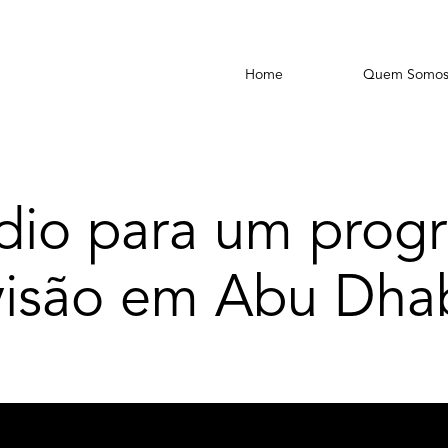
Home
Quem Somo
dio para um prog
visão em Abu Dha