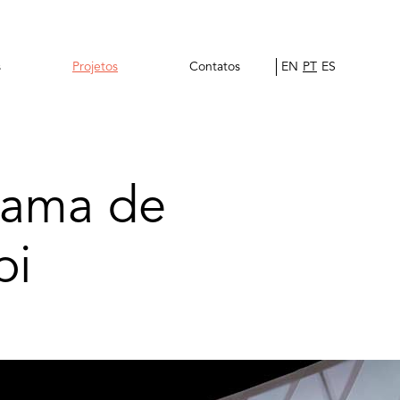
s
Projetos
Contatos
EN
PT
ES
rama de
bi